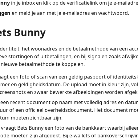
unny
in je inbox en klik op de verificatielink om je e-mailadr
ggen
en meld je aan met je e-mailadres en wachtwoord.
Bets Bunny
dentiteit, het woonadres en de betaalmethode van een accoun
eve stortingen of uitbetalingen, en bij signalen zoals afwij
 nieuwe betaalmethode te koppelen.
gt een foto of scan van een geldig paspoort of identiteitsk
 en geldigheidsdatum. De upload moet in kleur zijn, vol
; screenshots en zwaar bewerkte afbeeldingen worden afgek
een recent document op naam met volledig adres en datum,
uur of een officieel overheidsdocument. Het document moet
tum moeten zichtbaar zijn.
 vraagt Bets Bunny een foto van de bankkaart waarbij alleen d
de moeten zijn afgedekt. Bij e-wallets of bankoverschrijv