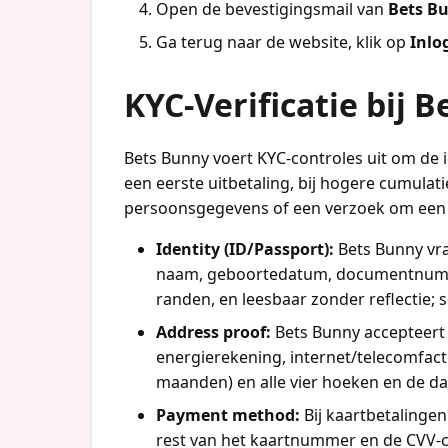
Open de bevestigingsmail van
Bets B
Ga terug naar de website, klik op
Inlo
KYC-Verificatie bij 
Bets Bunny voert KYC-controles uit om de i
een eerste uitbetaling, bij hogere cumulati
persoonsgegevens of een verzoek om een
Identity (ID/Passport):
Bets Bunny vraa
naam, geboortedatum, documentnummer
randen, en leesbaar zonder reflectie
Address proof:
Bets Bunny accepteert 
energierekening, internet/telecomfact
maanden) en alle vier hoeken en de da
Payment method:
Bij kaartbetalingen
rest van het kaartnummer en de CVV-co