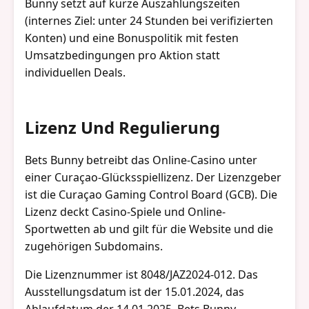
Bunny setzt auf kurze Auszahlungszeiten
(internes Ziel: unter 24 Stunden bei verifizierten
Konten) und eine Bonuspolitik mit festen
Umsatzbedingungen pro Aktion statt
individuellen Deals.
Lizenz Und Regulierung
Bets Bunny betreibt das Online-Casino unter
einer Curaçao-Glücksspiellizenz. Der Lizenzgeber
ist die Curaçao Gaming Control Board (GCB). Die
Lizenz deckt Casino-Spiele und Online-
Sportwetten ab und gilt für die Website und die
zugehörigen Subdomains.
Die Lizenznummer ist 8048/JAZ2024-012. Das
Ausstellungsdatum ist der 15.01.2024, das
Ablaufdatum der 14.01.2025. Bets Bunny