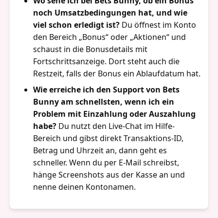
Wo sehe ich bei Bets Bunny, ob ein Bonus
noch Umsatzbedingungen hat, und wie
viel schon erledigt ist?
Du öffnest im Konto
den Bereich „Bonus“ oder „Aktionen“ und
schaust in die Bonusdetails mit
Fortschrittsanzeige. Dort steht auch die
Restzeit, falls der Bonus ein Ablaufdatum hat.
Wie erreiche ich den Support von Bets
Bunny am schnellsten, wenn ich ein
Problem mit Einzahlung oder Auszahlung
habe?
Du nutzt den Live-Chat im Hilfe-
Bereich und gibst direkt Transaktions-ID,
Betrag und Uhrzeit an, dann geht es
schneller. Wenn du per E-Mail schreibst,
hänge Screenshots aus der Kasse an und
nenne deinen Kontonamen.