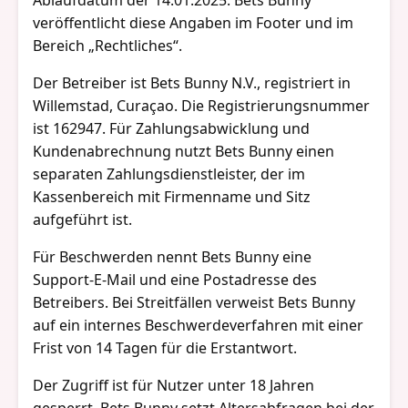
veröffentlicht diese Angaben im Footer und im
Bereich „Rechtliches“.
Der Betreiber ist Bets Bunny N.V., registriert in
Willemstad, Curaçao. Die Registrierungsnummer
ist 162947. Für Zahlungsabwicklung und
Kundenabrechnung nutzt Bets Bunny einen
separaten Zahlungsdienstleister, der im
Kassenbereich mit Firmenname und Sitz
aufgeführt ist.
Für Beschwerden nennt Bets Bunny eine
Support-E-Mail und eine Postadresse des
Betreibers. Bei Streitfällen verweist Bets Bunny
auf ein internes Beschwerdeverfahren mit einer
Frist von 14 Tagen für die Erstantwort.
Der Zugriff ist für Nutzer unter 18 Jahren
gesperrt. Bets Bunny setzt Altersabfragen bei der