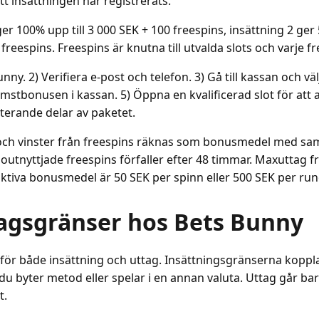
tt insättningen har registrerats.
r 100% upp till 3 000 SEK + 100 freespins, insättning 2 ger 
 freespins. Freespins är knutna till utvalda slots och varje f
ny. 2) Verifiera e-post och telefon. 3) Gå till kassan och vä
komstbonusen i kassan. 5) Öppna en kvalificerad slot för a
sterande delar av paketet.
ch vinster från freespins räknas som bonusmedel med samm
 outnyttjade freespins förfaller efter 48 timmar. Maxuttag 
ktiva bonusmedel är 50 SEK per spinn eller 500 SEK per run
tagsgränser hos Bets Bunny
för både insättning och uttag. Insättningsgränserna koppla
u byter metod eller spelar i en annan valuta. Uttag går ba
t.