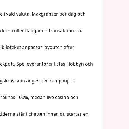
e i vald valuta. Maxgränser per dag och
a kontroller flaggar en transaktion. Du
iblioteket anpassar layouten efter
ckpott. Spelleverantörer listas i lobbyn och
skrav som anges per kampanj, till
 räknas 100%, medan live casino och
iderna står i chatten innan du startar en