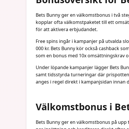
Bets Bunny ger en välkomstbonus i två steg:
kopplar ofta välkomstpaketet till ett omsä
för att aktivera erbjudandet.
Free spins ingår i kampanjer på utvalda slot
000 kr. Bets Bunny kör också cashback som 
som en bonus med 10x omsättningskrav och
Under löpande kampanjer lägger Bets Bunn
samt tidsstyrda turneringar där prispotten
anges i regel direkt i kampanjsidan innan d
Välkomstbonus i Be
Bets Bunny ger en välkomstbonus på upp til